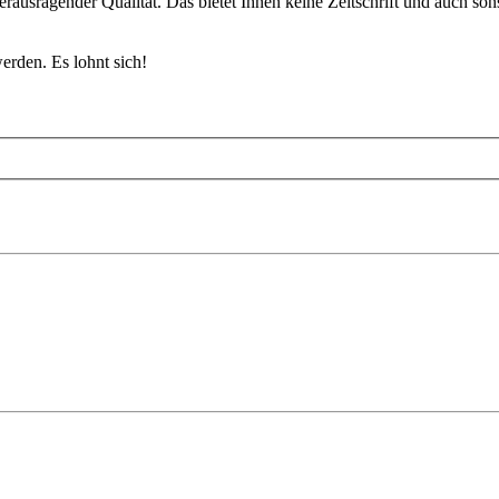
erausragender Qualität. Das bietet Ihnen keine Zeitschrift und auch so
rden. Es lohnt sich!