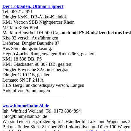
Der Lokladen, Ottmar Lippert
Tel. 06721/2951
Dingler Ks/Ka DB-Akku-Kleinlok
KM1 Vectron SBB Nightpiercer Rhein
Märklin Roter Pfeil
Märklin Henschel DH 500 Ca,
auch mit FS-Radsätzen bei uns best
Kiss 92 versch. Ausführungen
Lieferbar: Dingler Baureihe 87
Aus Sammlungsauflösung:
Hegob 4-achs. Rungenwagen Rmms 663, gealtert
KM1 18 538 DB, FS
KM1 Glaskasten 98 307 DB, gealtert
Dingler Bayrische S2/6 in silbergrau
Dingler G 10 DB, gealtert
Lematec SNCF 241 A
HLS-Berg Funktionsdisplay versch. Längen
Ankauf von Sammlungen
__________________________
www.bimmelbahn24.de
Inh. Winfried Weiland, Tel. 0173 8384894
info@bimmelbahn24.de
Wir sind einer der größten Spur-1-Händler für Loks und Wagen aus 2
Bei uns finden Sie z. Zt. über 200 Lokomotiven und über 100 Wagen