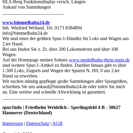
HLS-Berg Funktionsdisplay versch. Längen
Ankauf von Sammlungen
__________________________
www.bimmelbahn24.de
Inh. Winfried Weiland, Tel. 0173 8384894
info@bimmelbahn24.de
Wir sind einer der größten Spur-1-Händler für Loks und Wagen aus
2.ter Hand.
Bei uns finden Sie z. Zt. über 200 Lokomotiven und über 100
Wagen.
Auf der Homepage meines Sohnes
www.modellbahn-rhein-main.de
sind weitere Spur-1-Artikel zu finden. Darüber hinaus gibt es über
1.500 Loks, Zugsets und Wagen der Spuren N, H0, 0 aus 2.ter
Hand zu erwerben.
Wir suchen ständig gepflegte große Sammlungen aller Spurgrößen,
schreiben Sie uns ankauf@bimmelbahn24.de oder rufen Sie mich
an. Eine seriöse und schnelle Abwicklung ist garantiert.
__________________________
spur1info | Friedhelm Weidelich - Sperlingsfeld 4 B - 30627
Hannover (Deutschland)
Impressum
|
Datenschutz
|
AGB