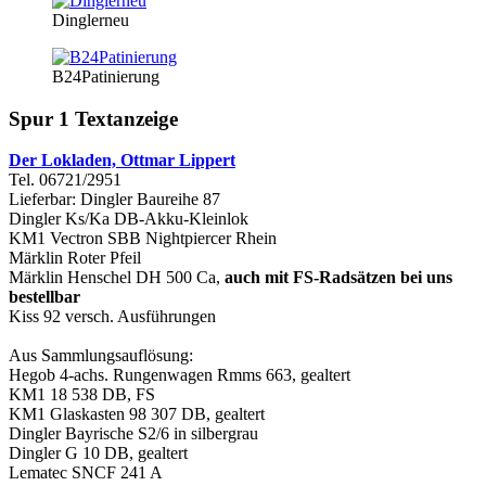
Dinglerneu
B24Patinierung
Spur 1 Textanzeige
Der Lokladen, Ottmar Lippert
Tel. 06721/2951
Lieferbar: Dingler Baureihe 87
Dingler Ks/Ka DB-Akku-Kleinlok
KM1 Vectron SBB Nightpiercer Rhein
Märklin Roter Pfeil
Märklin Henschel DH 500 Ca,
auch mit FS-Radsätzen bei uns
bestellbar
Kiss 92 versch. Ausführungen
Aus Sammlungsauflösung:
Hegob 4-achs. Rungenwagen Rmms 663, gealtert
KM1 18 538 DB, FS
KM1 Glaskasten 98 307 DB, gealtert
Dingler Bayrische S2/6 in silbergrau
Dingler G 10 DB, gealtert
Lematec SNCF 241 A