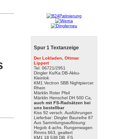
Spur 1 Textanzeige
Der Lokladen, Ottmar
s
Lippert
Tel. 06721/2951
Dingler Ks/Ka DB-Akku-
Kleinlok
KM1 Vectron SBB Nightpiercer
Rhein
Märklin Roter Pfeil
Märklin Henschel DH 500 Ca,
auch mit FS-Radsätzen bei
uns bestellbar
Kiss 92 versch. Ausführungen
Lieferbar: Dingler Baureihe 87
Aus Sammlungsauflösung:
Hegob 4-achs. Rungenwagen
Rmms 663, gealtert
KM1 18 538 DB, FS