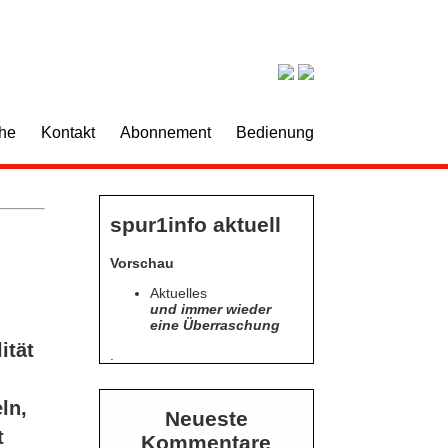
he
Kontakt
Abonnement
Bedienung
spur1info aktuell
Vorschau
Aktuelles
und immer wieder
eine Überraschung
ität
.
ln,
Neueste
t
Kommentare