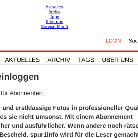
Aktuelles
Archiv
Tags
über uns
Service-Menü
Navigation
Navigation
überspringen
überspringen
LOGIN
Suc
AKTUELLES
ARCHIV
TAGS
ÜBER UNS
einloggen
für Abonnenten.
 und erstklassige Fotos in professioneller Qual
t es sie nicht umsonst. Mit einem Abonnement
üher und ausführlicher. Wenn andere noch rätse
 Bescheid. spur1info wird für die Leser gemach