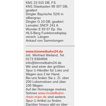
KM1 23 015 DB, FS
KM1 Glaskasten 98 307 DB,
gealtert
Dingler Bayrische S2/6 in
silbergrau
Dingler G 10 DB, gealtert
Lematec SNCF 241 A
Wunder E 93 07 Ep. IIIa
HLS-Berg Funktionsdisplay
versch. Längen
Ankauf von Sammlungen
__________________________
www.bimmelbahn24.de
Inh. Winfried Weiland, Tel.
0173 8384894
info@bimmelbahn24.de
Wir sind einer der größten
Spur-1-Händler für Loks und
Wagen aus 2.ter Hand.
Bei uns finden Sie z. Zt. über
200 Lokomotiven und über
100 Wagen.
Auf der Homepage meines
Sohnes
www.modellbahn-
rhein-main.de
sind weitere
Spur-1-Artikel zu finden.
Darüber hinaus gibt es über