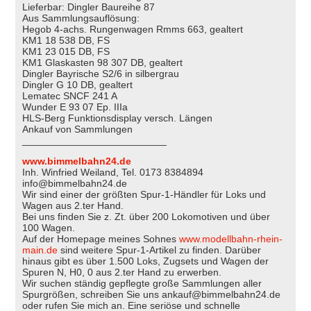
Lieferbar: Dingler Baureihe 87
Aus Sammlungsauflösung:
Hegob 4-achs. Rungenwagen Rmms 663, gealtert
KM1 18 538 DB, FS
KM1 23 015 DB, FS
KM1 Glaskasten 98 307 DB, gealtert
Dingler Bayrische S2/6 in silbergrau
Dingler G 10 DB, gealtert
Lematec SNCF 241 A
Wunder E 93 07 Ep. IIIa
HLS-Berg Funktionsdisplay versch. Längen
Ankauf von Sammlungen
__________________________
www.bimmelbahn24.de
Inh. Winfried Weiland, Tel. 0173 8384894
info@bimmelbahn24.de
Wir sind einer der größten Spur-1-Händler für Loks und
Wagen aus 2.ter Hand.
Bei uns finden Sie z. Zt. über 200 Lokomotiven und über
100 Wagen.
Auf der Homepage meines Sohnes
www.modellbahn-rhein-
main.de
sind weitere Spur-1-Artikel zu finden. Darüber
hinaus gibt es über 1.500 Loks, Zugsets und Wagen der
Spuren N, H0, 0 aus 2.ter Hand zu erwerben.
Wir suchen ständig gepflegte große Sammlungen aller
Spurgrößen, schreiben Sie uns ankauf@bimmelbahn24.de
oder rufen Sie mich an. Eine seriöse und schnelle