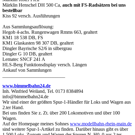
Märklin Henschel DH 500 Ca,
auch mit FS-Radsätzen bei uns
bestellbar
Kiss 92 versch. Ausführungen
Aus Sammlungsauflösung:
Hegob 4-achs. Rungenwagen Rmms 663, gealtert
KM1 18 538 DB, FS
KM1 Glaskasten 98 307 DB, gealtert
Dingler Bayrische S2/6 in silbergrau
Dingler G 10 DB, gealtert
Lematec SNCF 241 A
HLS-Berg Funktionsdisplay versch. Längen
Ankauf von Sammlungen
__________________________
www.bimmelbahn24.de
Inh. Winfried Weiland, Tel. 0173 8384894
info@bimmelbahn24.de
Wir sind einer der größten Spur-1-Händler für Loks und Wagen aus
2.ter Hand.
Bei uns finden Sie z. Zt. über 200 Lokomotiven und über 100
Wagen.
Auf der Homepage meines Sohnes
www.modellbahn-rhein-main.de
sind weitere Spur-1-Artikel zu finden. Darüber hinaus gibt es über
1.500 Loks, Zugsets und Wagen der Spuren N, H0, 0 aus 2.ter