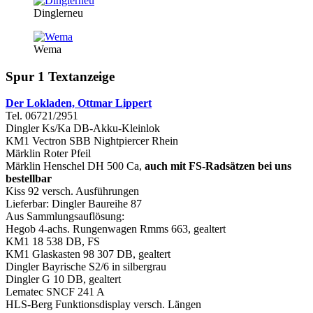
Dinglerneu
Wema
Spur 1 Textanzeige
Der Lokladen, Ottmar Lippert
Tel. 06721/2951
Dingler Ks/Ka DB-Akku-Kleinlok
KM1 Vectron SBB Nightpiercer Rhein
Märklin Roter Pfeil
Märklin Henschel DH 500 Ca,
auch mit FS-Radsätzen bei uns
bestellbar
Kiss 92 versch. Ausführungen
Lieferbar: Dingler Baureihe 87
Aus Sammlungsauflösung:
Hegob 4-achs. Rungenwagen Rmms 663, gealtert
KM1 18 538 DB, FS
KM1 Glaskasten 98 307 DB, gealtert
Dingler Bayrische S2/6 in silbergrau
Dingler G 10 DB, gealtert
Lematec SNCF 241 A
HLS-Berg Funktionsdisplay versch. Längen