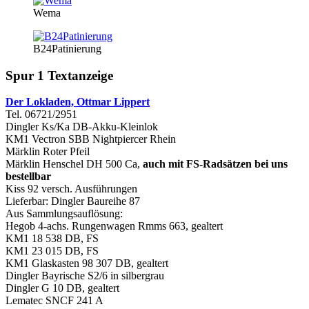
Wema
B24Patinierung
Spur 1 Textanzeige
Der Lokladen, Ottmar Lippert
Tel. 06721/2951
Dingler Ks/Ka DB-Akku-Kleinlok
KM1 Vectron SBB Nightpiercer Rhein
Märklin Roter Pfeil
Märklin Henschel DH 500 Ca,
auch mit FS-Radsätzen bei uns
bestellbar
Kiss 92 versch. Ausführungen
Lieferbar: Dingler Baureihe 87
Aus Sammlungsauflösung:
Hegob 4-achs. Rungenwagen Rmms 663, gealtert
KM1 18 538 DB, FS
KM1 23 015 DB, FS
KM1 Glaskasten 98 307 DB, gealtert
Dingler Bayrische S2/6 in silbergrau
Dingler G 10 DB, gealtert
Lematec SNCF 241 A