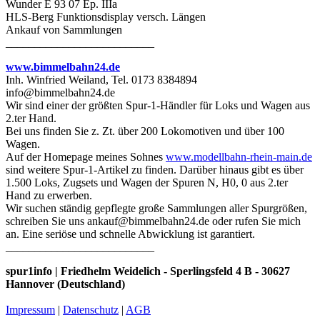
Wunder E 93 07 Ep. IIIa
HLS-Berg Funktionsdisplay versch. Längen
Ankauf von Sammlungen
__________________________
www.bimmelbahn24.de
Inh. Winfried Weiland, Tel. 0173 8384894
info@bimmelbahn24.de
Wir sind einer der größten Spur-1-Händler für Loks und Wagen aus
2.ter Hand.
Bei uns finden Sie z. Zt. über 200 Lokomotiven und über 100
Wagen.
Auf der Homepage meines Sohnes
www.modellbahn-rhein-main.de
sind weitere Spur-1-Artikel zu finden. Darüber hinaus gibt es über
1.500 Loks, Zugsets und Wagen der Spuren N, H0, 0 aus 2.ter
Hand zu erwerben.
Wir suchen ständig gepflegte große Sammlungen aller Spurgrößen,
schreiben Sie uns ankauf@bimmelbahn24.de oder rufen Sie mich
an. Eine seriöse und schnelle Abwicklung ist garantiert.
__________________________
spur1info | Friedhelm Weidelich - Sperlingsfeld 4 B - 30627
Hannover (Deutschland)
Impressum
|
Datenschutz
|
AGB