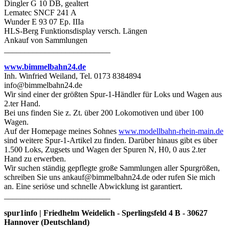
Dingler G 10 DB, gealtert
Lematec SNCF 241 A
Wunder E 93 07 Ep. IIIa
HLS-Berg Funktionsdisplay versch. Längen
Ankauf von Sammlungen
__________________________
www.bimmelbahn24.de
Inh. Winfried Weiland, Tel. 0173 8384894
info@bimmelbahn24.de
Wir sind einer der größten Spur-1-Händler für Loks und Wagen aus
2.ter Hand.
Bei uns finden Sie z. Zt. über 200 Lokomotiven und über 100
Wagen.
Auf der Homepage meines Sohnes
www.modellbahn-rhein-main.de
sind weitere Spur-1-Artikel zu finden. Darüber hinaus gibt es über
1.500 Loks, Zugsets und Wagen der Spuren N, H0, 0 aus 2.ter
Hand zu erwerben.
Wir suchen ständig gepflegte große Sammlungen aller Spurgrößen,
schreiben Sie uns ankauf@bimmelbahn24.de oder rufen Sie mich
an. Eine seriöse und schnelle Abwicklung ist garantiert.
__________________________
spur1info | Friedhelm Weidelich - Sperlingsfeld 4 B - 30627
Hannover (Deutschland)