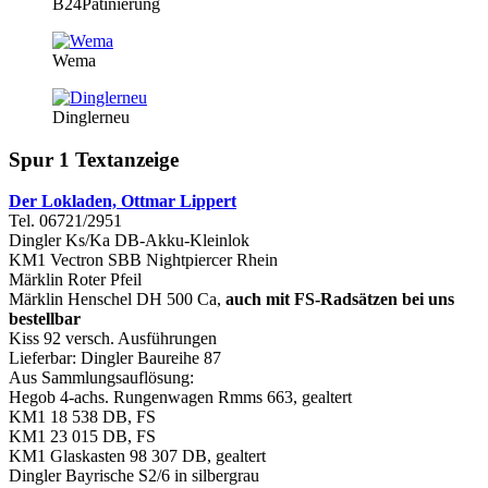
B24Patinierung
Wema
Dinglerneu
Spur 1 Textanzeige
Der Lokladen, Ottmar Lippert
Tel. 06721/2951
Dingler Ks/Ka DB-Akku-Kleinlok
KM1 Vectron SBB Nightpiercer Rhein
Märklin Roter Pfeil
Märklin Henschel DH 500 Ca,
auch mit FS-Radsätzen bei uns
bestellbar
Kiss 92 versch. Ausführungen
Lieferbar: Dingler Baureihe 87
Aus Sammlungsauflösung:
Hegob 4-achs. Rungenwagen Rmms 663, gealtert
KM1 18 538 DB, FS
KM1 23 015 DB, FS
KM1 Glaskasten 98 307 DB, gealtert
Dingler Bayrische S2/6 in silbergrau