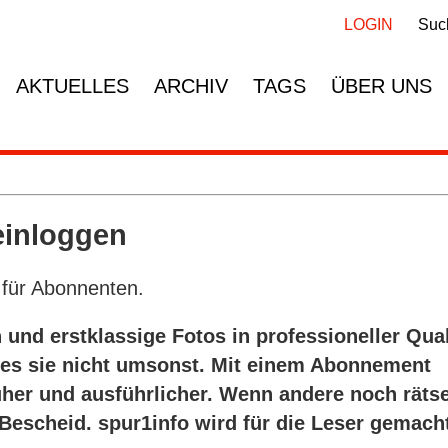
Navigation
Navigation
überspringen
überspringen
LOGIN
Suc
AKTUELLES
ARCHIV
TAGS
ÜBER UNS
einloggen
für Abonnenten.
 und erstklassige Fotos in professioneller Qual
t es sie nicht umsonst. Mit einem Abonnement
üher und ausführlicher. Wenn andere noch rätse
 Bescheid. spur1info wird für die Leser gemach