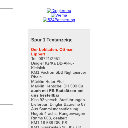
Spur 1 Textanzeige
Der Lokladen, Ottmar
Lippert
Tel. 06721/2951
Dingler Ks/Ka DB-Akku-
Kleinlok
KM1 Vectron SBB Nightpiercer
Rhein
Märklin Roter Pfeil
Märklin Henschel DH 500 Ca,
auch mit FS-Radsätzen bei
uns bestellbar
Kiss 92 versch. Ausführungen
Lieferbar: Dingler Baureihe 87
Aus Sammlungsauflösung:
Hegob 4-achs. Rungenwagen
Rmms 663, gealtert
KM1 18 538 DB, FS
KM1 Glaskasten 98 307 DB,