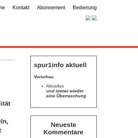
he
Kontakt
Abonnement
Bedienung
spur1info aktuell
Vorschau
Aktuelles
und immer wieder
eine Überraschung
ität
.
ln,
Neueste
t
Kommentare