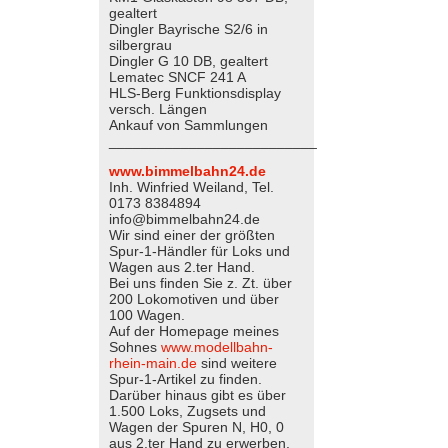
gealtert
Dingler Bayrische S2/6 in
silbergrau
Dingler G 10 DB, gealtert
Lematec SNCF 241 A
HLS-Berg Funktionsdisplay
versch. Längen
Ankauf von Sammlungen
__________________________
www.bimmelbahn24.de
Inh. Winfried Weiland, Tel.
0173 8384894
info@bimmelbahn24.de
Wir sind einer der größten
Spur-1-Händler für Loks und
Wagen aus 2.ter Hand.
Bei uns finden Sie z. Zt. über
200 Lokomotiven und über
100 Wagen.
Auf der Homepage meines
Sohnes
www.modellbahn-
rhein-main.de
sind weitere
Spur-1-Artikel zu finden.
Darüber hinaus gibt es über
1.500 Loks, Zugsets und
Wagen der Spuren N, H0, 0
aus 2.ter Hand zu erwerben.