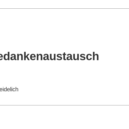
edankenaustausch
idelich