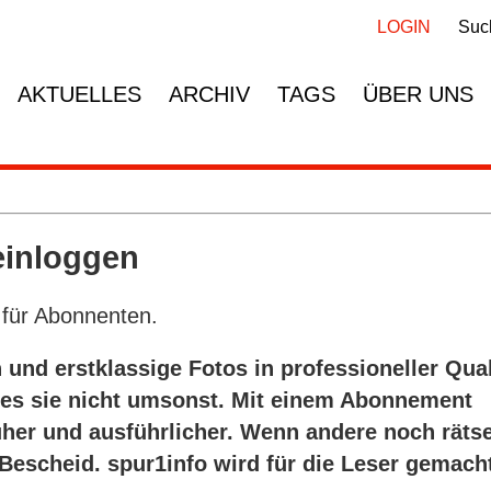
Navigation
Navigation
überspringen
überspringen
LOGIN
Suc
AKTUELLES
ARCHIV
TAGS
ÜBER UNS
einloggen
für Abonnenten.
 und erstklassige Fotos in professioneller Qual
t es sie nicht umsonst. Mit einem Abonnement
üher und ausführlicher. Wenn andere noch rätse
 Bescheid. spur1info wird für die Leser gemach