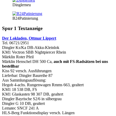
Dinglerneu
B24Patinierung
Spur 1 Textanzeige
Der Lokladen, Ottmar Lippert
Tel. 06721/2951
Dingler Ks/Ka DB-Akku-Kleinlok
KM1 Vectron SBB Nightpiercer Rhein
Märklin Roter Pfeil
Märklin Henschel DH 500 Ca,
auch mit FS-Radsätzen bei uns
bestellbar
Kiss 92 versch. Ausführungen
Lieferbar: Dingler Baureihe 87
Aus Sammlungsauflösung:
Hegob 4-achs. Rungenwagen Rmms 663, gealtert
KM1 18 538 DB, FS
KM1 Glaskasten 98 307 DB, gealtert
Dingler Bayrische S2/6 in silbergrau
Dingler G 10 DB, gealtert
Lematec SNCF 241 A
HLS-Berg Funktionsdisplay versch. Längen