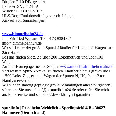
Dingler G 10 DB, gealtert
Lematec SNCF 241 A
Wunder E 93 07 Ep. IIIa
HLS-Berg Funktionsdisplay versch. Längen
Ankauf von Sammlungen
__________________________
www.bimmelbahn24.de
Inh. Winfried Weiland, Tel. 0173 8384894
info@bimmelbahn24.de
Wir sind einer der größten Spur-1-Händler für Loks und Wagen aus
2.ter Hand.
Bei uns finden Sie z. Zt. über 200 Lokomotiven und über 100
Wagen.
Auf der Homepage meines Sohnes
www.modellbahn-rhein-main.de
sind weitere Spur-1-Artikel zu finden. Darüber hinaus gibt es über
1.500 Loks, Zugsets und Wagen der Spuren N, H0, 0 aus 2.ter
Hand zu erwerben.
Wir suchen ständig gepflegte große Sammlungen aller Spurgrößen,
schreiben Sie uns ankauf@bimmelbahn24.de oder rufen Sie mich
an. Eine seriöse und schnelle Abwicklung ist garantiert.
__________________________
spur1info | Friedhelm Weidelich - Sperlingsfeld 4 B - 30627
Hannover (Deutschland)