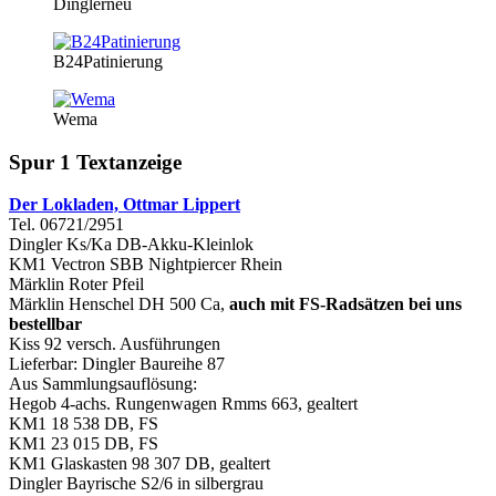
Dinglerneu
B24Patinierung
Wema
Spur 1 Textanzeige
Der Lokladen, Ottmar Lippert
Tel. 06721/2951
Dingler Ks/Ka DB-Akku-Kleinlok
KM1 Vectron SBB Nightpiercer Rhein
Märklin Roter Pfeil
Märklin Henschel DH 500 Ca,
auch mit FS-Radsätzen bei uns
bestellbar
Kiss 92 versch. Ausführungen
Lieferbar: Dingler Baureihe 87
Aus Sammlungsauflösung:
Hegob 4-achs. Rungenwagen Rmms 663, gealtert
KM1 18 538 DB, FS
KM1 23 015 DB, FS
KM1 Glaskasten 98 307 DB, gealtert
Dingler Bayrische S2/6 in silbergrau