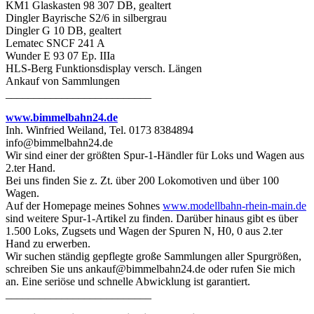
KM1 Glaskasten 98 307 DB, gealtert
Dingler Bayrische S2/6 in silbergrau
Dingler G 10 DB, gealtert
Lematec SNCF 241 A
Wunder E 93 07 Ep. IIIa
HLS-Berg Funktionsdisplay versch. Längen
Ankauf von Sammlungen
__________________________
www.bimmelbahn24.de
Inh. Winfried Weiland, Tel. 0173 8384894
info@bimmelbahn24.de
Wir sind einer der größten Spur-1-Händler für Loks und Wagen aus
2.ter Hand.
Bei uns finden Sie z. Zt. über 200 Lokomotiven und über 100
Wagen.
Auf der Homepage meines Sohnes
www.modellbahn-rhein-main.de
sind weitere Spur-1-Artikel zu finden. Darüber hinaus gibt es über
1.500 Loks, Zugsets und Wagen der Spuren N, H0, 0 aus 2.ter
Hand zu erwerben.
Wir suchen ständig gepflegte große Sammlungen aller Spurgrößen,
schreiben Sie uns ankauf@bimmelbahn24.de oder rufen Sie mich
an. Eine seriöse und schnelle Abwicklung ist garantiert.
__________________________