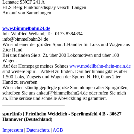
Lematec SNCF 241 A
HLS-Berg Funktionsdisplay versch. Längen
Ankauf von Sammlungen
__________________________
www.bimmelbahn24.de
Inh. Winfried Weiland, Tel. 0173 8384894
info@bimmelbahn24.de
Wir sind einer der größten Spur-1-Händler für Loks und Wagen aus
2.ter Hand.
Bei uns finden Sie z. Zt. über 200 Lokomotiven und über 100
Wagen.
Auf der Homepage meines Sohnes
www.modellbahn-rhein-main.de
sind weitere Spur-1-Artikel zu finden. Darüber hinaus gibt es über
1.500 Loks, Zugsets und Wagen der Spuren N, H0, 0 aus 2.ter
Hand zu erwerben.
Wir suchen ständig gepflegte große Sammlungen aller Spurgrößen,
schreiben Sie uns ankauf@bimmelbahn24.de oder rufen Sie mich
an. Eine seriöse und schnelle Abwicklung ist garantiert.
__________________________
spur1info | Friedhelm Weidelich - Sperlingsfeld 4 B - 30627
Hannover (Deutschland)
Impressum
|
Datenschutz
|
AGB