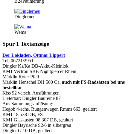
B24Patinierung
Dinglerneu
Wema
Spur 1 Textanzeige
Der Lokladen, Ottmar Lippert
Tel. 06721/2951
Dingler Ks/Ka DB-Akku-Kleinlok
KM1 Vectron SBB Nightpiercer Rhein
Märklin Roter Pfeil
Märklin Henschel DH 500 Ca,
auch mit FS-Radsätzen bei uns
bestellbar
Kiss 92 versch. Ausführungen
Lieferbar: Dingler Baureihe 87
Aus Sammlungsauflösung:
Hegob 4-achs. Rungenwagen Rmms 663, gealtert
KM1 18 538 DB, FS
KM1 Glaskasten 98 307 DB, gealtert
Dingler Bayrische S2/6 in silbergrau
Dingler G 10 DB, gealtert