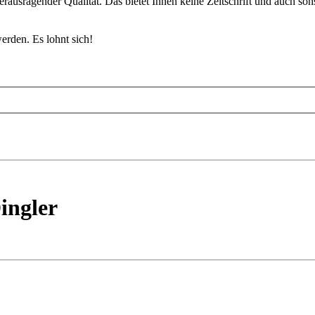
erausragender Qualität. Das bietet Ihnen keine Zeitschrift und auch so
rden. Es lohnt sich!
ingler