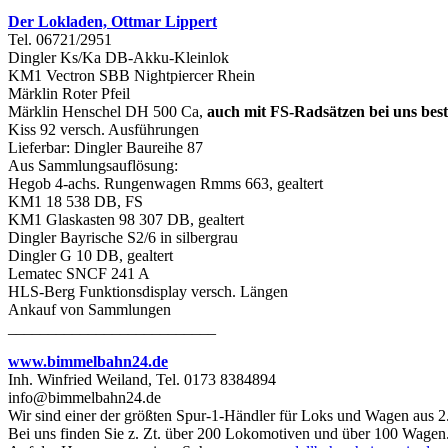
Der Lokladen, Ottmar Lippert
Tel. 06721/2951
Dingler Ks/Ka DB-Akku-Kleinlok
KM1 Vectron SBB Nightpiercer Rhein
Märklin Roter Pfeil
Märklin Henschel DH 500 Ca,
auch mit FS-Radsätzen bei uns best
Kiss 92 versch. Ausführungen
Lieferbar: Dingler Baureihe 87
Aus Sammlungsauflösung:
Hegob 4-achs. Rungenwagen Rmms 663, gealtert
KM1 18 538 DB, FS
KM1 Glaskasten 98 307 DB, gealtert
Dingler Bayrische S2/6 in silbergrau
Dingler G 10 DB, gealtert
Lematec SNCF 241 A
HLS-Berg Funktionsdisplay versch. Längen
Ankauf von Sammlungen
__________________________
www.bimmelbahn24.de
Inh. Winfried Weiland, Tel. 0173 8384894
info@bimmelbahn24.de
Wir sind einer der größten Spur-1-Händler für Loks und Wagen aus 2
Bei uns finden Sie z. Zt. über 200 Lokomotiven und über 100 Wagen