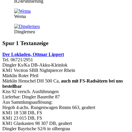
B24Patinierung
Wema
Dinglerneu
Spur 1 Textanzeige
Der Lokladen, Ottmar Lippert
Tel. 06721/2951
Dingler Ks/Ka DB-Akku-Kleinlok
KM1 Vectron SBB Nightpiercer Rhein
Märklin Roter Pfeil
Märklin Henschel DH 500 Ca,
auch mit FS-Radsätzen bei uns
bestellbar
Kiss 92 versch. Ausführungen
Lieferbar: Dingler Baureihe 87
Aus Sammlungsauflösung:
Hegob 4-achs. Rungenwagen Rmms 663, gealtert
KM1 18 538 DB, FS
KM1 23 015 DB, FS
KM1 Glaskasten 98 307 DB, gealtert
Dingler Bayrische S2/6 in silbergrau