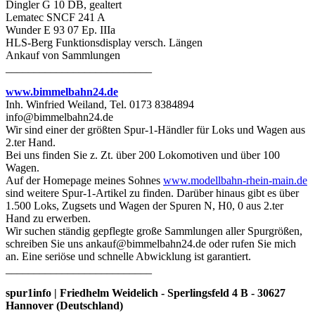
Dingler G 10 DB, gealtert
Lematec SNCF 241 A
Wunder E 93 07 Ep. IIIa
HLS-Berg Funktionsdisplay versch. Längen
Ankauf von Sammlungen
__________________________
www.bimmelbahn24.de
Inh. Winfried Weiland, Tel. 0173 8384894
info@bimmelbahn24.de
Wir sind einer der größten Spur-1-Händler für Loks und Wagen aus
2.ter Hand.
Bei uns finden Sie z. Zt. über 200 Lokomotiven und über 100
Wagen.
Auf der Homepage meines Sohnes
www.modellbahn-rhein-main.de
sind weitere Spur-1-Artikel zu finden. Darüber hinaus gibt es über
1.500 Loks, Zugsets und Wagen der Spuren N, H0, 0 aus 2.ter
Hand zu erwerben.
Wir suchen ständig gepflegte große Sammlungen aller Spurgrößen,
schreiben Sie uns ankauf@bimmelbahn24.de oder rufen Sie mich
an. Eine seriöse und schnelle Abwicklung ist garantiert.
__________________________
spur1info | Friedhelm Weidelich - Sperlingsfeld 4 B - 30627
Hannover (Deutschland)