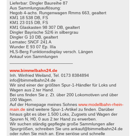
Lieferbar: Dingler Baureihe 87
Aus Sammlungsauflösung:
Hegob 4-achs. Rungenwagen Rmms 663, gealtert
KM1 18 538 DB, FS
KM1 23 015 DB, FS
KM1 Glaskasten 98 307 DB, gealtert
Dingler Bayrische S2/6 in silbergrau
Dingler G 10 DB, gealtert
Lematec SNCF 241 A
Wunder E 93 07 Ep. IIIa
HLS-Berg Funktionsdisplay versch. Längen
Ankauf von Sammlungen
__________________________
www.bimmelbahn24.de
Inh. Winfried Weiland, Tel. 0173 8384894
info@bimmelbahn24.de
Wir sind einer der größten Spur-1-Händler für Loks und
Wagen aus 2.ter Hand.
Bei uns finden Sie z. Zt. über 200 Lokomotiven und über
100 Wagen.
Auf der Homepage meines Sohnes
www.modellbahn-rhein-
main.de
sind weitere Spur-1-Artikel zu finden. Darüber
hinaus gibt es über 1.500 Loks, Zugsets und Wagen der
Spuren N, H0, 0 aus 2.ter Hand zu erwerben.
Wir suchen ständig gepflegte große Sammlungen aller
Spurgrößen, schreiben Sie uns ankauf@bimmelbahn24.de
oder rufen Sie mich an. Eine seriöse und schnelle