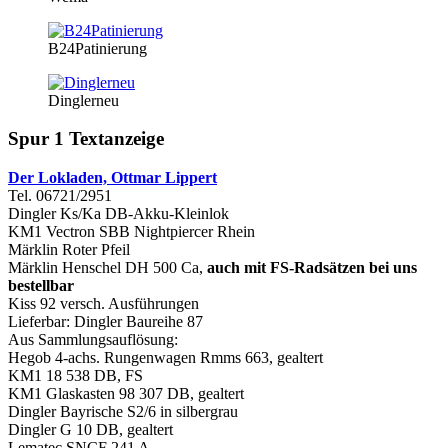
B24Patinierung
Dinglerneu
Spur 1 Textanzeige
Der Lokladen, Ottmar Lippert
Tel. 06721/2951
Dingler Ks/Ka DB-Akku-Kleinlok
KM1 Vectron SBB Nightpiercer Rhein
Märklin Roter Pfeil
Märklin Henschel DH 500 Ca,
auch mit FS-Radsätzen bei uns
bestellbar
Kiss 92 versch. Ausführungen
Lieferbar: Dingler Baureihe 87
Aus Sammlungsauflösung:
Hegob 4-achs. Rungenwagen Rmms 663, gealtert
KM1 18 538 DB, FS
KM1 Glaskasten 98 307 DB, gealtert
Dingler Bayrische S2/6 in silbergrau
Dingler G 10 DB, gealtert
Lematec SNCF 241 A