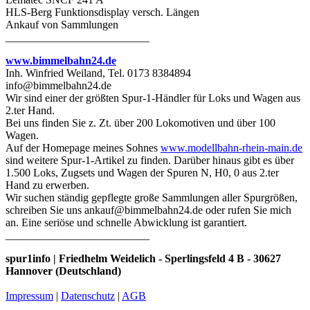
HLS-Berg Funktionsdisplay versch. Längen
Ankauf von Sammlungen
__________________________
www.bimmelbahn24.de
Inh. Winfried Weiland, Tel. 0173 8384894
info@bimmelbahn24.de
Wir sind einer der größten Spur-1-Händler für Loks und Wagen aus
2.ter Hand.
Bei uns finden Sie z. Zt. über 200 Lokomotiven und über 100
Wagen.
Auf der Homepage meines Sohnes
www.modellbahn-rhein-main.de
sind weitere Spur-1-Artikel zu finden. Darüber hinaus gibt es über
1.500 Loks, Zugsets und Wagen der Spuren N, H0, 0 aus 2.ter
Hand zu erwerben.
Wir suchen ständig gepflegte große Sammlungen aller Spurgrößen,
schreiben Sie uns ankauf@bimmelbahn24.de oder rufen Sie mich
an. Eine seriöse und schnelle Abwicklung ist garantiert.
__________________________
spur1info | Friedhelm Weidelich - Sperlingsfeld 4 B - 30627
Hannover (Deutschland)
Impressum
|
Datenschutz
|
AGB