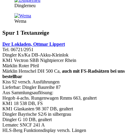
Dinglerneu
Wema
Spur 1 Textanzeige
Der Lokladen, Ottmar Lippert
Tel. 06721/2951
Dingler Ks/Ka DB-Akku-Kleinlok
KM1 Vectron SBB Nightpiercer Rhein
Märklin Roter Pfeil
Märklin Henschel DH 500 Ca,
auch mit FS-Radsätzen bei uns
bestellbar
Kiss 92 versch. Ausführungen
Lieferbar: Dingler Baureihe 87
Aus Sammlungsauflösung:
Hegob 4-achs. Rungenwagen Rmms 663, gealtert
KM1 18 538 DB, FS
KM1 Glaskasten 98 307 DB, gealtert
Dingler Bayrische S2/6 in silbergrau
Dingler G 10 DB, gealtert
Lematec SNCF 241 A
HLS-Berg Funktionsdisplay versch. Längen