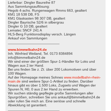
Lieferbar: Dingler Baureihe 87
Aus Sammlungsauflösung:
Hegob 4-achs. Rungenwagen Rmms 663, gealtert
KM1 18 538 DB, FS
KM1 Glaskasten 98 307 DB, gealtert
Dingler Bayrische S2/6 in silbergrau
Dingler G 10 DB, gealtert
Lematec SNCF 241 A
HLS-Berg Funktionsdisplay versch. Längen
Ankauf von Sammlungen
__________________________
www.bimmelbahn24.de
Inh. Winfried Weiland, Tel. 0173 8384894
info@bimmelbahn24.de
Wir sind einer der größten Spur-1-Händler für Loks und
Wagen aus 2.ter Hand.
Bei uns finden Sie z. Zt. über 200 Lokomotiven und über
100 Wagen.
Auf der Homepage meines Sohnes
www.modellbahn-rhein-
main.de
sind weitere Spur-1-Artikel zu finden. Darüber
hinaus gibt es über 1.500 Loks, Zugsets und Wagen der
Spuren N, H0, 0 aus 2.ter Hand zu erwerben.
Wir suchen ständig gepflegte große Sammlungen aller
Spurgrößen, schreiben Sie uns ankauf@bimmelbahn24.de
oder rufen Sie mich an. Eine seriöse und schnelle
Abwicklung ist garantiert.
__________________________