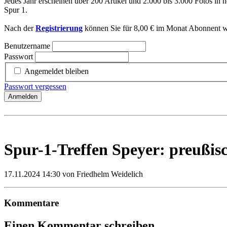
Jedes Jahr erscheinen über 200 Artikel und 2.000 bis 3.000 Fotos in h
Spur 1.
Nach der
Registrierung
können Sie für 8,00 € im Monat Abonnent we
Benutzername
Passwort
Angemeldet bleiben
Passwort vergessen
Anmelden
Spur-1-Treffen Speyer: preußi
17.11.2024 14:30
von Friedhelm Weidelich
Kommentare
Einen Kommentar schreiben