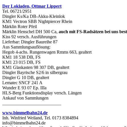
Der Lokladen, Ottmar Lippert
Tel. 06721/2951
Dingler Ks/Ka DB-Akku-Kleinlok
KM1 Vectron SBB Nightpiercer Rhein
Märklin Roter Pfeil
Märklin Henschel DH 500 Ca,
auch mit FS-Radsätzen bei uns best
Kiss 92 versch. Ausführungen
Lieferbar: Dingler Baureihe 87
Aus Sammlungsauflösung:
Hegob 4-achs. Rungenwagen Rmms 663, gealtert
KM1 18 538 DB, FS
KM1 23 015 DB, FS
KM1 Glaskasten 98 307 DB, gealtert
Dingler Bayrische S2/6 in silbergrau
Dingler G 10 DB, gealtert
Lematec SNCF 241 A
Wunder E 93 07 Ep. IIIa
HLS-Berg Funktionsdisplay versch. Längen
Ankauf von Sammlungen
__________________________
www.bimmelbahn24.de
Inh. Winfried Weiland, Tel. 0173 8384894
info@bimmelbahn24.de