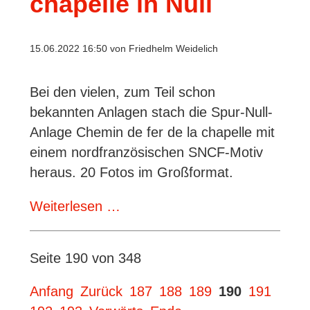
chapelle in Null
15.06.2022 16:50
von Friedhelm Weidelich
Bei den vielen, zum Teil schon
bekannten Anlagen stach die Spur-Null-
Anlage Chemin de fer de la chapelle mit
einem nordfranzösischen SNCF-Motiv
heraus. 20 Fotos im Großformat.
Berichte
Weiterlesen …
aus
Gießen:
Seite 190 von 348
Chemin
de
Anfang
Zurück
187
188
189
190
191
fer