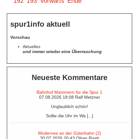
192
193
Vorwärts
Ende
de
la
spur1info aktuell
chapelle
in
Vorschau
Null
Aktuelles
und immer wieder eine Überraschung
.
Neueste Kommentare
Bahnhof Mammern für die Spur 1
07.08.2026 18:08 Ralf Metzner
Unglaublich schön!
Sollte die Uhr im Wa [...]
Modernes an der Güterbahn (2)
30.07.2026 20:43 Oliver Raab