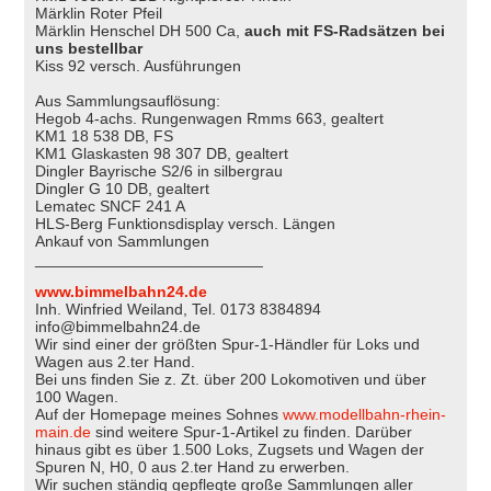
Märklin Roter Pfeil
Märklin Henschel DH 500 Ca,
auch mit FS-Radsätzen bei
uns bestellbar
Kiss 92 versch. Ausführungen
Aus Sammlungsauflösung:
Hegob 4-achs. Rungenwagen Rmms 663, gealtert
KM1 18 538 DB, FS
KM1 Glaskasten 98 307 DB, gealtert
Dingler Bayrische S2/6 in silbergrau
Dingler G 10 DB, gealtert
Lematec SNCF 241 A
HLS-Berg Funktionsdisplay versch. Längen
Ankauf von Sammlungen
__________________________
www.bimmelbahn24.de
Inh. Winfried Weiland, Tel. 0173 8384894
info@bimmelbahn24.de
Wir sind einer der größten Spur-1-Händler für Loks und
Wagen aus 2.ter Hand.
Bei uns finden Sie z. Zt. über 200 Lokomotiven und über
100 Wagen.
Auf der Homepage meines Sohnes
www.modellbahn-rhein-
main.de
sind weitere Spur-1-Artikel zu finden. Darüber
hinaus gibt es über 1.500 Loks, Zugsets und Wagen der
Spuren N, H0, 0 aus 2.ter Hand zu erwerben.
Wir suchen ständig gepflegte große Sammlungen aller