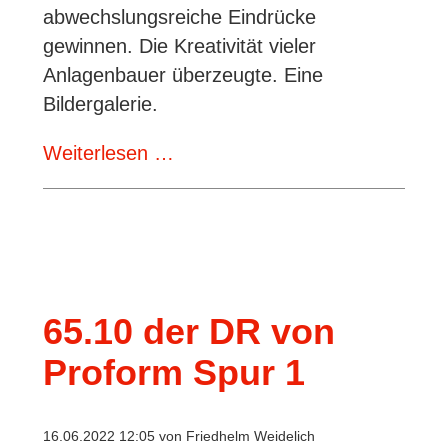
abwechslungsreiche Eindrücke
gewinnen. Die Kreativität vieler
Anlagenbauer überzeugte. Eine
Bildergalerie.
Berichte
Weiterlesen …
aus
Gießen:
ein
paar
Anlagen
65.10 der DR von
Proform Spur 1
16.06.2022 12:05
von Friedhelm Weidelich