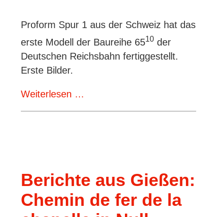
Proform Spur 1 aus der Schweiz hat das
10
erste Modell der Baureihe 65
der
Deutschen Reichsbahn fertiggestellt.
Erste Bilder.
65.10
Weiterlesen …
der
DR
von
Proform
Spur
Berichte aus Gießen:
1
Chemin de fer de la