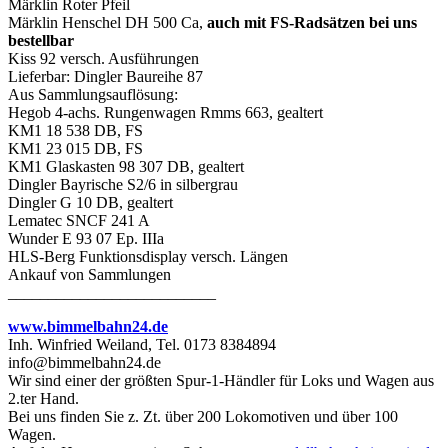
Märklin Roter Pfeil
Märklin Henschel DH 500 Ca,
auch mit FS-Radsätzen bei uns
bestellbar
Kiss 92 versch. Ausführungen
Lieferbar: Dingler Baureihe 87
Aus Sammlungsauflösung:
Hegob 4-achs. Rungenwagen Rmms 663, gealtert
KM1 18 538 DB, FS
KM1 23 015 DB, FS
KM1 Glaskasten 98 307 DB, gealtert
Dingler Bayrische S2/6 in silbergrau
Dingler G 10 DB, gealtert
Lematec SNCF 241 A
Wunder E 93 07 Ep. IIIa
HLS-Berg Funktionsdisplay versch. Längen
Ankauf von Sammlungen
__________________________
www.bimmelbahn24.de
Inh. Winfried Weiland, Tel. 0173 8384894
info@bimmelbahn24.de
Wir sind einer der größten Spur-1-Händler für Loks und Wagen aus
2.ter Hand.
Bei uns finden Sie z. Zt. über 200 Lokomotiven und über 100
Wagen.