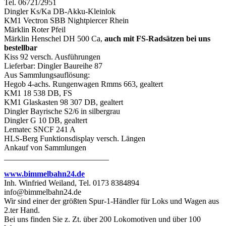
Tel. 06721/2951
Dingler Ks/Ka DB-Akku-Kleinlok
KM1 Vectron SBB Nightpiercer Rhein
Märklin Roter Pfeil
Märklin Henschel DH 500 Ca,
auch mit FS-Radsätzen bei uns
bestellbar
Kiss 92 versch. Ausführungen
Lieferbar: Dingler Baureihe 87
Aus Sammlungsauflösung:
Hegob 4-achs. Rungenwagen Rmms 663, gealtert
KM1 18 538 DB, FS
KM1 Glaskasten 98 307 DB, gealtert
Dingler Bayrische S2/6 in silbergrau
Dingler G 10 DB, gealtert
Lematec SNCF 241 A
HLS-Berg Funktionsdisplay versch. Längen
Ankauf von Sammlungen
__________________________
www.bimmelbahn24.de
Inh. Winfried Weiland, Tel. 0173 8384894
info@bimmelbahn24.de
Wir sind einer der größten Spur-1-Händler für Loks und Wagen aus
2.ter Hand.
Bei uns finden Sie z. Zt. über 200 Lokomotiven und über 100