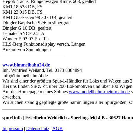
Hegob 4-achs. Rungenwagen Rmms 663, gealtert
KM1 18 538 DB, FS
KM1 23 015 DB, FS
KM1 Glaskasten 98 307 DB, gealtert
Dingler Bayrische S2/6 in silbergrau
Dingler G 10 DB, gealtert
Lematec SNCF 241 A
Wunder E 93 07 Ep. IIIa
HLS-Berg Funktionsdisplay versch. Längen
Ankauf von Sammlungen
__________________________
www.bimmelbahn24.de
Inh. Winfried Weiland, Tel. 0173 8384894
info@bimmelbahn24.de
Wir sind einer der größten Spur-1-Händler für Loks und Wagen aus 2
Bei uns finden Sie z. Zt. über 200 Lokomotiven und über 100 Wagen
Auf der Homepage meines Sohnes
www.modellbahn-rhein-main.de
s
erwerben.
Wir suchen ständig gepflegte große Sammlungen aller Spurgrößen, sc
__________________________
spur1info | Friedhelm Weidelich - Sperlingsfeld 4 B - 30627 Han
Impressum
|
Datenschutz
|
AGB